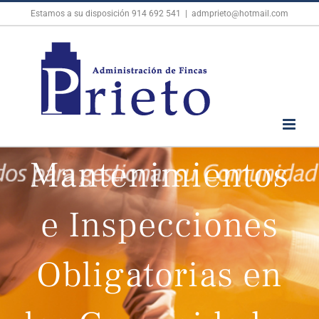
Skip
Estamos a su disposición
914 692 541
|
admprieto@hotmail.com
to
content
Mantenimientos
e Inspecciones
Obligatorias en