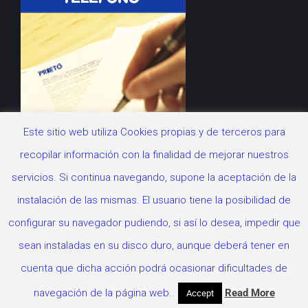
Este sitio web utiliza Cookies propias y de terceros para
recopilar información con la finalidad de mejorar nuestros
servicios. Si continua navegando, supone la aceptación de la
instalación de las mismas. El usuario tiene la posibilidad de
configurar su navegador pudiendo, si así lo desea, impedir que
sean instaladas en su disco duro, aunque deberá tener en
© Copyright 2018 -
2026 | PRIETO Administrador Fincas |
914 692
cuenta que dicha acción podrá ocasionar dificultades de
541 |
Política de cookies
|
Aviso Legal
navegación de la página web..
Read More
Accept