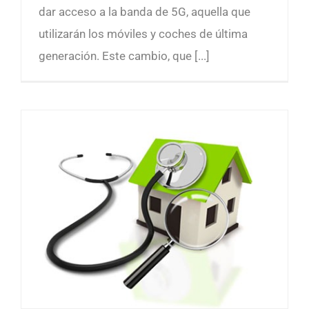
dar acceso a la banda de 5G, aquella que
utilizarán los móviles y coches de última
generación. Este cambio, que [...]
Mantenimientos e Inspecciones Obligatorias en las Comunidades de Propietarios