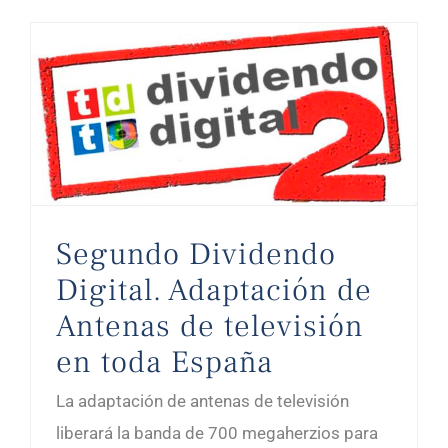
Segundo Dividendo Digital. Adaptación de Antenas de televisión en toda España
Segundo Dividendo
Digital. Adaptación de
Antenas de televisión
en toda España
La adaptación de antenas de televisión
liberará la banda de 700 megaherzios para