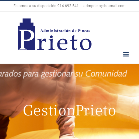
Skip
Estamos a su disposición
914 692 541
|
admprieto@hotmail.com
to
content
GestionPrieto