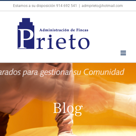
Skip
Estamos a su disposición
914 692 541
|
admprieto@hotmail.com
to
content
Blog