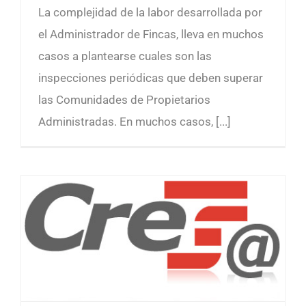
La complejidad de la labor desarrollada por
el Administrador de Fincas, lleva en muchos
casos a plantearse cuales son las
inspecciones periódicas que deben superar
las Comunidades de Propietarios
Administradas. En muchos casos, [...]
Seguridad Social. Nuevo sistema de liquidación de Seguros Sociales. Liquidación directa CRETA